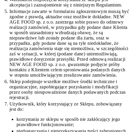
akceptacja i zaznajomienie się z niniejszym Regulaminm.
Informacje zawarte w formularzu zgłoszeniowym muszą być
zgodne z prawdą, aktualne oraz możliwie dokładne. NEW
AGE FOOD sp. z o.o. zastrzega sobie prawo do odmowy
realizacji zamówień, w przypadku gdy podane dane Klienta
w sposób uzasadniony wzbudzają obawę, że są
nieprawdziwe lub zostały podane dla żartu, oraz w
przypadku, gdy podane dane są na tyle niedokładne, że
realizacja zamówienia staje się niemożliwa, w szczególności
zaś w sytuacji, w której (podane dane) uniemożliwiają,
prawidłowe doręczenie przesyłki. Przed odmową realizacji
NEW AGE FOOD sp. z o.o. gwarantuje podjęcie próby
kontaktu z Klientem celem sprostowania podanych danych
w stopniu umożliwiającym zrealizowanie zamówienia.
Sklep podejmuje wszelkie możliwe środki techniczne i
organizacyjne, zapobiegające pozyskaniu i modyfikacji
przez osoby nieupoważnione danych podawanych podczas
rejestracji.
Użytkownik, który korzystający ze Sklepu, zobowiązany
jest do:
korzystania ze sklepu w sposób nie zakłócający jego
prawidłowe funkcjonowanie;
niedostarczania i nieprzekazywania treści zabronionych