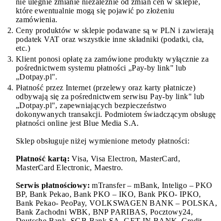
nie ulegnie zmianie niezależnie od zmian cen w sklepie,
które ewentualnie mogą się pojawić po złożeniu
zamówienia.
Ceny produktów w sklepie podawane są w PLN i zawierają
podatek VAT oraz wszystkie inne składniki (podatki, cła,
etc.)
Klient ponosi opłatę za zamówione produkty wyłącznie za
pośrednictwem systemu płatności „Pay-by link" lub
„Dotpay.pl".
Płatność przez Internet (przelewy oraz karty płatnicze)
odbywają się za pośrednictwem serwisu Pay-by link" lub
„Dotpay.pl", zapewniających bezpieczeństwo
dokonywanych transakcji. Podmiotem świadczącym obsługę
płatności online jest Blue Media S.A.
Sklep obsługuje niżej wymienione metody płatności:
Płatność kartą:
Visa, Visa Electron, MasterCard,
MasterCard Electronic, Maestro.
Serwis płatnościowy:
mTransfer – mBank, Inteligo – PKO
BP, Bank Pekao, Bank PKO – IKO, Bank PKO- IPKO,
Bank Pekao- PeoPay, VOLKSWAGEN BANK – POLSKA,
Bank Zachodni WBK, BNP PARIBAS, Pocztowy24,
Deutsche Bank, SGB Bank SA, GET IN BANK, Credit