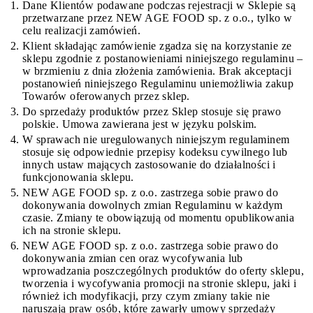
Dane Klientów podawane podczas rejestracji w Sklepie są
przetwarzane przez NEW AGE FOOD sp. z o.o., tylko w
celu realizacji zamówień.
Klient składając zamówienie zgadza się na korzystanie ze
sklepu zgodnie z postanowieniami niniejszego regulaminu –
w brzmieniu z dnia złożenia zamówienia. Brak akceptacji
postanowień niniejszego Regulaminu uniemożliwia zakup
Towarów oferowanych przez sklep.
Do sprzedaży produktów przez Sklep stosuje się prawo
polskie. Umowa zawierana jest w języku polskim.
W sprawach nie uregulowanych niniejszym regulaminem
stosuje się odpowiednie przepisy kodeksu cywilnego lub
innych ustaw mających zastosowanie do działalności i
funkcjonowania sklepu.
NEW AGE FOOD sp. z o.o. zastrzega sobie prawo do
dokonywania dowolnych zmian Regulaminu w każdym
czasie. Zmiany te obowiązują od momentu opublikowania
ich na stronie sklepu.
NEW AGE FOOD sp. z o.o. zastrzega sobie prawo do
dokonywania zmian cen oraz wycofywania lub
wprowadzania poszczególnych produktów do oferty sklepu,
tworzenia i wycofywania promocji na stronie sklepu, jaki i
również ich modyfikacji, przy czym zmiany takie nie
naruszają praw osób, które zawarły umowy sprzedaży