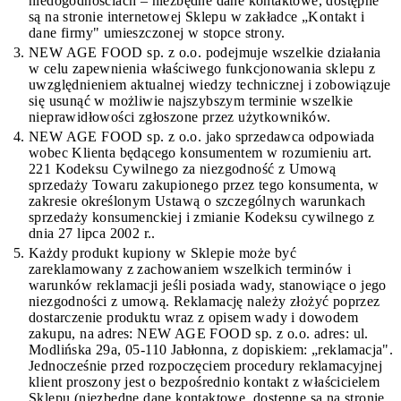
niedogodnościach – niezbędne dane kontaktowe, dostępne
są na stronie internetowej Sklepu w zakładce „Kontakt i
dane firmy" umieszczonej w stopce strony.
NEW AGE FOOD sp. z o.o. podejmuje wszelkie działania
w celu zapewnienia właściwego funkcjonowania sklepu z
uwzględnieniem aktualnej wiedzy technicznej i zobowiązuje
się usunąć w możliwie najszybszym terminie wszelkie
nieprawidłowości zgłoszone przez użytkowników.
NEW AGE FOOD sp. z o.o. jako sprzedawca odpowiada
wobec Klienta będącego konsumentem w rozumieniu art.
221 Kodeksu Cywilnego za niezgodność z Umową
sprzedaży Towaru zakupionego przez tego konsumenta, w
zakresie określonym Ustawą o szczególnych warunkach
sprzedaży konsumenckiej i zmianie Kodeksu cywilnego z
dnia 27 lipca 2002 r..
Każdy produkt kupiony w Sklepie może być
zareklamowany z zachowaniem wszelkich terminów i
warunków reklamacji jeśli posiada wady, stanowiące o jego
niezgodności z umową. Reklamację należy złożyć poprzez
dostarczenie produktu wraz z opisem wady i dowodem
zakupu, na adres: NEW AGE FOOD sp. z o.o. adres: ul.
Modlińska 29a, 05-110 Jabłonna, z dopiskiem: „reklamacja".
Jednocześnie przed rozpoczęciem procedury reklamacyjnej
klient proszony jest o bezpośrednio kontakt z właścicielem
Sklepu (niezbędne dane kontaktowe, dostępne są na stronie