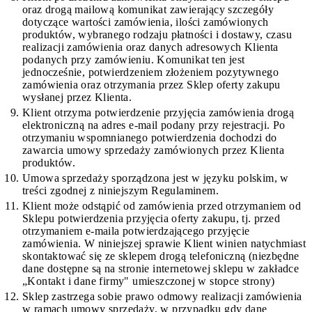
oraz drogą mailową komunikat zawierający szczegóły
dotyczące wartości zamówienia, ilości zamówionych
produktów, wybranego rodzaju płatności i dostawy, czasu
realizacji zamówienia oraz danych adresowych Klienta
podanych przy zamówieniu. Komunikat ten jest
jednocześnie, potwierdzeniem złożeniem pozytywnego
zamówienia oraz otrzymania przez Sklep oferty zakupu
wysłanej przez Klienta.
Klient otrzyma potwierdzenie przyjęcia zamówienia drogą
elektroniczną na adres e-mail podany przy rejestracji. Po
otrzymaniu wspomnianego potwierdzenia dochodzi do
zawarcia umowy sprzedaży zamówionych przez Klienta
produktów.
Umowa sprzedaży sporządzona jest w języku polskim, w
treści zgodnej z niniejszym Regulaminem.
Klient może odstąpić od zamówienia przed otrzymaniem od
Sklepu potwierdzenia przyjęcia oferty zakupu, tj. przed
otrzymaniem e-maila potwierdzającego przyjęcie
zamówienia. W niniejszej sprawie Klient winien natychmiast
skontaktować się ze sklepem drogą telefoniczną (niezbędne
dane dostępne są na stronie internetowej sklepu w zakładce
„Kontakt i dane firmy" umieszczonej w stopce strony)
Sklep zastrzega sobie prawo odmowy realizacji zamówienia
w ramach umowy sprzedaży, w przypadku gdy dane