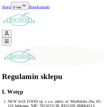
Sklep
Blog
Kontakt
O nas
Regulamin sklepu
I. Wstęp
NEW AGE FOOD sp. z o.o. adres: ul. Modlińska 29a, 05-
110 Jabłonna, NIP: 7011015138, REGON:388004313,