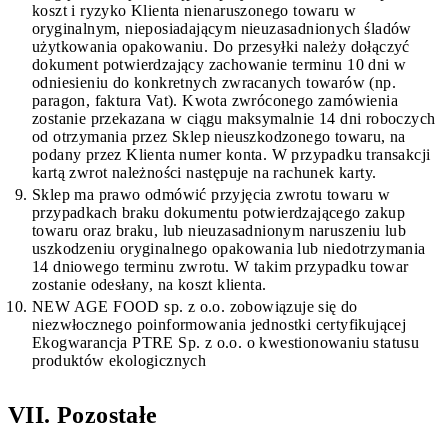
koszt i ryzyko Klienta nienaruszonego towaru w
oryginalnym, nieposiadającym nieuzasadnionych śladów
użytkowania opakowaniu. Do przesyłki należy dołączyć
dokument potwierdzający zachowanie terminu 10 dni w
odniesieniu do konkretnych zwracanych towarów (np.
paragon, faktura Vat). Kwota zwróconego zamówienia
zostanie przekazana w ciągu maksymalnie 14 dni roboczych
od otrzymania przez Sklep nieuszkodzonego towaru, na
podany przez Klienta numer konta. W przypadku transakcji
kartą zwrot należności następuje na rachunek karty.
Sklep ma prawo odmówić przyjęcia zwrotu towaru w
przypadkach braku dokumentu potwierdzającego zakup
towaru oraz braku, lub nieuzasadnionym naruszeniu lub
uszkodzeniu oryginalnego opakowania lub niedotrzymania
14 dniowego terminu zwrotu. W takim przypadku towar
zostanie odesłany, na koszt klienta.
NEW AGE FOOD sp. z o.o. zobowiązuje się do
niezwłocznego poinformowania jednostki certyfikującej
Ekogwarancja PTRE Sp. z o.o. o kwestionowaniu statusu
produktów ekologicznych
VII. Pozostałe