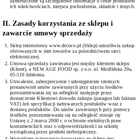
zamieszczone są szczegółowe informacje o cenie produktów
ich właściwościach, miejscu pochodzenia, składzie i innych.
II. Zasady korzystania ze sklepu i
zawarcie umowy sprzedaży
Sklep internetowy www.drcoco.pl (Sklep) umożliwia zakup
oferowanych w nim towarów za pośrednictwem sieci
elektronicznej.
Umowa sprzedaży zawierana jest między klientem sklepu
(Klient), a NEW AGE FOOD sp. z o.o. ul. Modlińska 29a,
05-110 Jabłonna.
Utrwalenie, zabezpieczenie i udostępnienie istotnych
postanowień umów zawieranych przy użyciu środków
porozumiewania się na odległość następuje przez
dostarczenie Klientowi dowodu zakupu (paragon lub faktura
VAT) lub specyfikacji nabywanych produktów wraz z
dostawą produktów. Do umów zawieranych przy pomocy
środków porozumiewania się na odległość stosuje się
Ustawę z 2 marca 2000 r. o ochronie niektórych praw
konsumenckich oraz o odpowiedzialności za szkodę
wyrządzoną przez produkt niebezpieczny.
Warunkiem rozpoczęcia korzystania ze sklepu jest