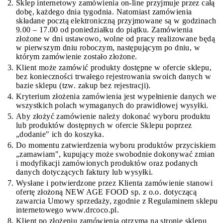
Sklep internetowy zamówienia on-line przyjmuje przez całą
dobę, każdego dnia tygodnia. Natomiast zamówienia
składane pocztą elektroniczną przyjmowane są w godzinach
9.00 – 17.00 od poniedziałku do piątku. Zamówienia
złożone w dni ustawowo, wolne od pracy realizowane będą
w pierwszym dniu roboczym, następującym po dniu, w
którym zamówienie zostało złożone.
Klient może zamówić produkty dostępne w ofercie sklepu,
bez konieczności trwałego rejestrowania swoich danych w
bazie sklepu (tzw. zakup bez rejestracji).
Kryterium złożenia zamówienia jest wypełnienie danych we
wszystkich polach wymaganych do prawidłowej wysyłki.
Aby złożyć zamówienie należy dokonać wyboru produktu
lub produktów dostępnych w ofercie Sklepu poprzez
„dodanie" ich do koszyka.
Do momentu zatwierdzenia wyboru produktów przyciskiem
„zamawiam", kupujący może swobodnie dokonywać zmian
i modyfikacji zamówionych produktów oraz podanych
danych dotyczących faktury lub wysyłki.
Wysłane i potwierdzone przez Klienta zamówienie stanowi
ofertę złożoną NEW AGE FOOD sp. z o.o. dotyczącą
zawarcia Umowy sprzedaży, zgodnie z Regulaminem sklepu
internetowego www.drcoco.pl.
Klient po złożeniu zamówienia otrzyma na stronie sklepu