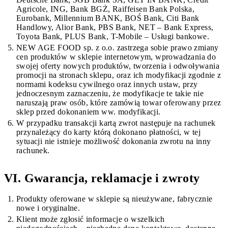
Agricole, ING, Bank BGŻ, Raiffeisen Bank Polska,
Eurobank, Millennium BANK, BOŚ Bank, Citi Bank
Handlowy, Alior Bank, PBS Bank, NET – Bank Express,
Toyota Bank, PLUS Bank, T-Mobile – Usługi bankowe.
NEW AGE FOOD sp. z o.o. zastrzega sobie prawo zmiany
cen produktów w sklepie internetowym, wprowadzania do
swojej oferty nowych produktów, tworzenia i odwoływania
promocji na stronach sklepu, oraz ich modyfikacji zgodnie z
normami kodeksu cywilnego oraz innych ustaw, przy
jednoczesnym zaznaczeniu, że modyfikacje te takie nie
naruszają praw osób, które zamówią towar oferowany przez
sklep przed dokonaniem ww. modyfikacji.
W przypadku transakcji kartą zwrot następuje na rachunek
przynależący do karty którą dokonano płatności, w tej
sytuacji nie istnieje możliwość dokonania zwrotu na inny
rachunek.
VI. Gwarancja, reklamacje i zwroty
Produkty oferowane w sklepie są nieużywane, fabrycznie
nowe i oryginalne.
Klient może zgłosić informacje o wszelkich