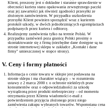
Klient, proszony jest o dokładne i staranne sprawdzenie w
obecności kuriera stanu opakowania zewnętrznego paczki
oraz jej zawartości jak również zgodności przesyłki ze
złożonym zamówieniem. W przypadku uszkodzenia
przesyłki Klient powinien sporządzić wraz z kurierem
protokół szkody, w dwóch jednobrzmiących egzemplarzach
podpisanych przez kuriera i odbiorcę.
Realizujemy zamówienia tylko na terenie Polski. W
przypadku zamówień poza granicę Polski prosimy o
skontaktowanie się z firmą (niezbędne dane dostępne są na
stronie internetowej sklepu w zakładce „Kontakt i dane
firmy" umieszczonej w stopce strony).
V. Ceny i formy płatności
Informacja o cenie towaru w sklepie jest podawana na
stronie sklepu i ma charakter wiążący – w rozumieniu
ustawy z 2 marca 2000 r. o ochronie niektórych praw
konsumentów oraz o odpowiedzialności za szkodę
wyrządzoną przez produkt niebezpieczny – od momentu
otrzymania przez Klienta wiadomości e-mail z
potwierdzeniem przyjęcia złożonego przez niego
zamówienia zakupu wybranych towarów. Wspomniana cena