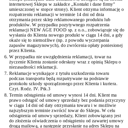
internetowej Sklepu w zakładce „Kontakt i dane firmy"
umieszczonej w stopce strony). Klient otrzyma informację o
rozpatrzeniu reklamacji w terminie 14 dni od dnia
otrzymania przez sklep reklamowanego produktu lub
produktów. W przypadku pozytywnego rozpatrzenia
reklamacji NEW AGE FOOD sp. z o.o., zobowiązuje się do
wysłania do Klienta nowego produkt w ciągu 14 dni, a gdy
okaże się to niemożliwe (np. z powodu wyczerpania
zapasów magazynowych), do zwrócenia opłaty poniesionej
przez Klienta.
W przypadku nie uwzględnienia reklamacji, towar na
życzenie Klienta zostanie odesłany wraz z opinią Sklepu o
niezasadności reklamacji.
Reklamacje wynikające z tytułu uszkodzenia towaru
podczas transportu będą rozpatrywane na podstawie
protokołu szkody sporządzonego przez Klienta i kuriera.
Czyt. Rodz. IV. Ptk.3
Termin odstąpienia od umowy wynosi 14 dni. Klient ma
prawo odstąpić od umowy sprzedaży bez podania przyczyny
w ciągu 14 dni od daty otrzymania towaru i w możliwie
najszybszym terminie zwrócić towar do Sklepu. W celu
odstąpienia od umowy sprzedaży, Klient zobowiązany jest
do złożenia oświadczenia o odstąpieniu od zawartej umowy
drogą mailową, a następnie przysłanie na adres Sklepu na