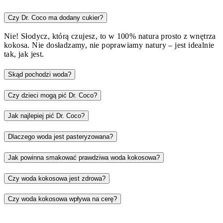
Czy Dr. Coco ma dodany cukier?
Nie! Słodycz, którą czujesz, to w 100% natura prosto z wnętrza
kokosa. Nie dosładzamy, nie poprawiamy natury – jest idealnie
tak, jak jest.
Skąd pochodzi woda?
Czy dzieci mogą pić Dr. Coco?
Jak najlepiej pić Dr. Coco?
Dlaczego woda jest pasteryzowana?
Jak powinna smakować prawdziwa woda kokosowa?
Czy woda kokosowa jest zdrowa?
Czy woda kokosowa wpływa na cerę?