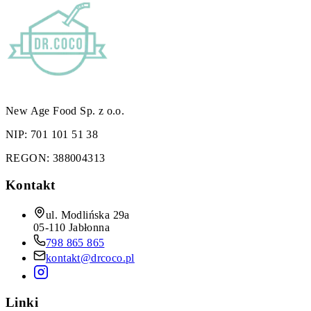
New Age Food Sp. z o.o.
NIP:
701 101 51 38
REGON:
388004313
Kontakt
ul. Modlińska 29a
05-110 Jabłonna
798 865 865
kontakt@drcoco.pl
Linki