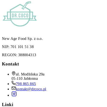
New Age Food Sp. z o.o.
NIP:
701 101 51 38
REGON:
388004313
Kontakt
ul. Modlińska 29a
05-110 Jabłonna
798 865 865
kontakt@drcoco.pl
Linki